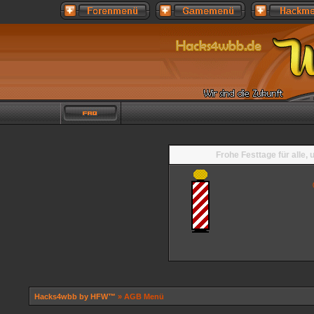
Frohe Festtage für alle,
Hacks4wbb by HFW™
» AGB Menü