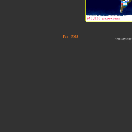
-
Faq
-
PMS
wbb Style by:
H