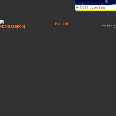
-
Faq
-
PMS
wbb Style by:
H