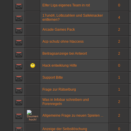
Elfer Liga eigenes Team in rot
0
17und4, Lottozahlen und Safeknacker
4
entfernen?
Arcade Games Pack
2
Acp schutz ohne htaccess
2
Beitragsanzeige bei Antwort
2
Hack entwiklung Hilfe
0
Support Bitte
1
Frage zur Rätselburg
1
Was in Infobar schreiben und
2
Forenregeln
Allgemeine Frage zu neuen Spielen ...
2
Anzeige der Selbstlöschung
0