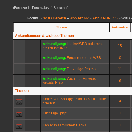
(Benutzer im Forum aktiv: 1 Besucher)
Forum: »
WBB Bereich
»
wbb Archiv
»
wbb 2 PHP_4/5
» WBB 2
Thema
Antworten
Ankündigungen & wichtige Themen
Ankündigung:
Hacks4WBB bekommt
15
neuen Besitzer
Ankündigung:
Foren rund ums WBB
0
Ankündigung:
Derzeitige Projekte
11
Ankündigung:
Wichtiger Hinweis
6
Arcade Hack!!
Themen
Kniffel von Snoopy, Ramius & Piti - Hilfe
4
erbeten
Elfer Liga+php5
1
Fehler in sämtlichen Hacks
1