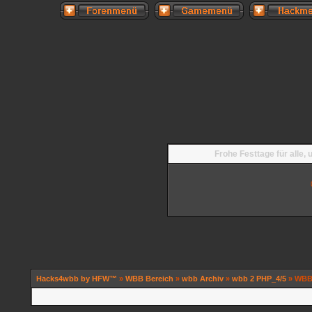
Frohe Festtage für alle,
Hacks4wbb by HFW™
»
WBB Bereich
»
wbb Archiv
»
wbb 2 PHP_4/5
» WBB