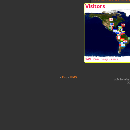
-
Faq
-
PMS
wbb Style by:
H