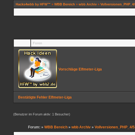
Hacks4wbb by HFW™
»
WBB Bereich
»
wbb Archiv
»
Vollversionen_PHP_4/
Foren
Vorschläge Elfmeter-Liga
Bestätigte Fehler Elfmeter-Liga
(Benutzer im Forum aktiv: 1 Besucher)
Forum: »
WBB Bereich
»
wbb Archiv
»
Vollversionen_PHP_4/5