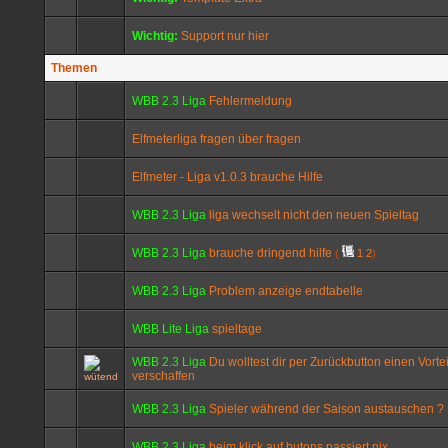
Wichtig:
Support nur hier
Themen
WBB 2.3 Liga
Fehlermeldung
Elfmeterliga fragen über fragen
Elfmeter - Liga v1.0.3 brauche Hilfe
WBB 2.3 Liga
liga wechselt nicht den neuen Spieltag
WBB 2.3 Liga
brauche dringend hilfe
(
1
2
)
WBB 2.3 Liga
Problem anzeige endtabelle
WBB Lite Liga
spieltage
WBB 2.3 Liga
Du wolltest dir per Zurückbutton einen Vortei
verschaffen
WBB 2.3 Liga
Spieler während der Saison austauschen ?
WBB 2.3 Liga
beim klick auf butons passiert nix