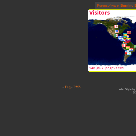
Forensoftware:
Burning B
-
Faq
-
PMS
wbb Style by:
H