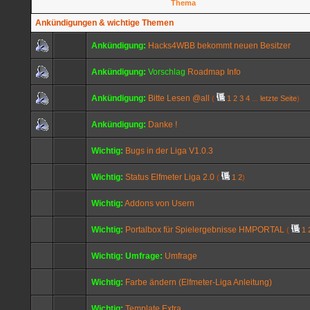
Thema
Ankündigungen & wichtige Themen
Ankündigung:
Hacks4WBB bekommt neuen Besitzer
Ankündigung:
Vorschlag
Roadmap Info
Ankündigung:
Bitte Lesen @all
(
1
2
3
4
...
letzte Seite
)
Ankündigung:
Danke !
Wichtig:
Bugs in der Liga V1.0.3
Wichtig:
Status Elfmeter Liga 2.0
(
1
2
)
Wichtig:
Addons von Usern
Wichtig:
Portalbox für Spielergebnisse HMPORTAL
(
1
Wichtig:
Umfrage:
Umfrage
Wichtig:
Farbe ändern (Elfmeter-Liga Anleitung)
Wichtig:
Template Extra