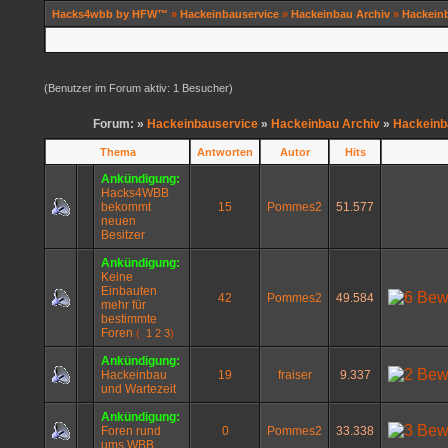
Hacks4wbb by HFW™
»
Hackeinbauservice
»
Hackeinbau Archiv
»
Hackein
(Benutzer im Forum aktiv: 1 Besucher)
Forum: »
Hackeinbauservice
»
Hackeinbau Archiv
»
Hackeinb
Thema
Antworten
Autor
Hits
Ankündigung:
Hacks4WBB
bekommt
15
Pommes2
51.577
neuen
Besitzer
Ankündigung:
Keine
Einbauten
42
Pommes2
49.584
mehr für
bestimmte
Foren
(
1
2
3
)
Ankündigung:
Hackeinbau
19
fraiser
9.337
und Wartezeit
Ankündigung:
Foren rund
0
Pommes2
33.338
ums WBB