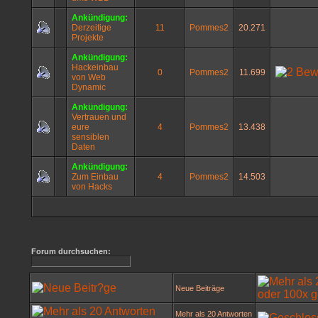
Ankündigung:
Derzeitige
11
Pommes2
20.271
Projekte
Ankündigung:
Hackeinbau
0
Pommes2
11.699
von Web
Dynamic
Ankündigung:
Vertrauen und
eure
4
Pommes2
13.438
sensiblen
Daten
Ankündigung:
Zum Einbau
4
Pommes2
14.503
von Hacks
Forum durchsuchen:
Neue Beiträge
Mehr als 20 Antworten