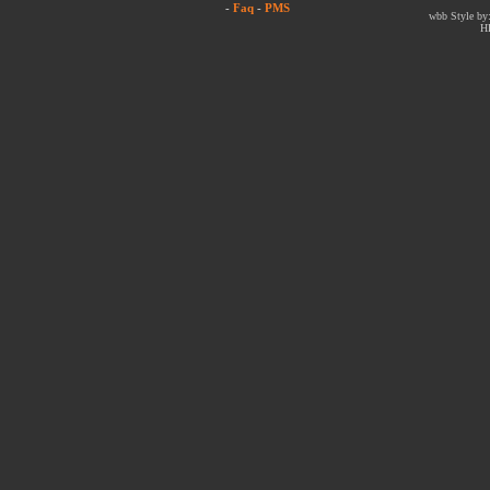
-
Faq
-
PMS
wbb Style by:
H