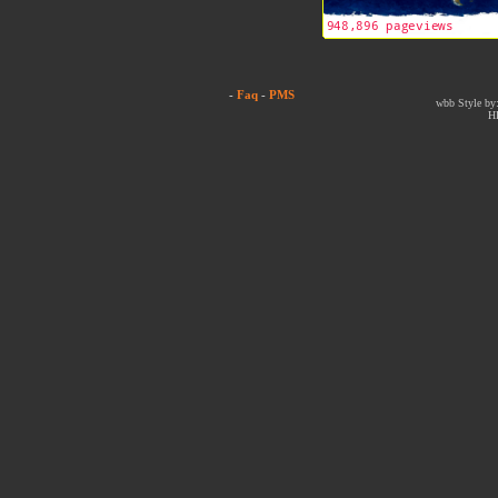
-
Faq
-
PMS
wbb Style by:
H