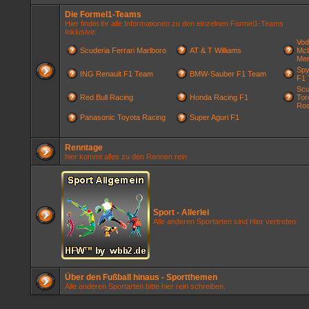
Die Formel1-Teams
Hier findet ihr alle Informationen zu den einzelnen Formel1-Teams
Inklusive:
Vod
Scuderia Ferrari Marlboro
AT & T Williams
McL
Me
Spy
ING Renault F1 Team
BMW-Sauber F1 Team
F1
Scu
Red Bull Racing
Honda Racing F1
Tor
Ros
Panasonic Toyota Racing
Super Aguri F1
Renntage
hier kommt alles zu den Rennen rein
Sport - Allerlei
Alle anderen Sportarten sind Hier vertreten
Über den Fußball hinaus - Sportthemen
Alle anderen Sportarten bitte hier rein schreiben.