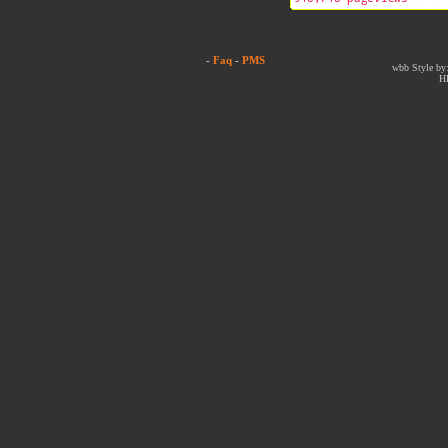
-
Faq
-
PMS
wbb Style by:
H