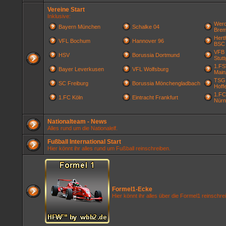
Vereine Start
Inklusive:
Werd
Bayern München
Schalke 04
Bre
Hert
VFL Bochum
Hannover 96
BSC
VFB
HSV
Borussia Dortmund
Stutt
1.FS
Bayer Leverkusen
VFL Wolfsburg
Main
TSG
SC Freiburg
Borussia Mönchengladbach
Hoff
1.FC
1.FC Köln
Eintracht Frankfurt
Nürn
Nationalteam - News
Alles rund um die Nationalelf.
Fußball International Start
Hier könnt ihr alles rund um Fußball reinschreiben.
Formel1-Ecke
Hier könnt ihr alles über die Formel1 reinschr