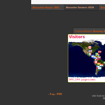
Besucher Heute: 3801
Besucher Gestern: 8339
Bes
Forensoftware:
Burning B
-
Faq
-
PMS
wbb Style by:
H