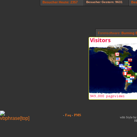
Besucher Heute: 2357
Besucher Gestern: 9631
Bes
Forensoftware:
Burning B
-
Faq
-
PMS
wbb Style by:
H