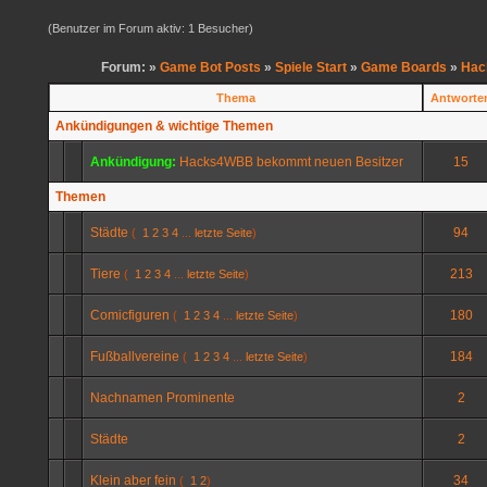
(Benutzer im Forum aktiv: 1 Besucher)
Forum: »
Game Bot Posts
»
Spiele Start
»
Game Boards
»
Hac
Thema
Antworte
Ankündigungen & wichtige Themen
Ankündigung:
Hacks4WBB bekommt neuen Besitzer
15
Themen
Städte
94
(
1
2
3
4
...
letzte Seite
)
Tiere
213
(
1
2
3
4
...
letzte Seite
)
Comicfiguren
180
(
1
2
3
4
...
letzte Seite
)
Fußballvereine
184
(
1
2
3
4
...
letzte Seite
)
Nachnamen Prominente
2
Städte
2
Klein aber fein
34
(
1
2
)