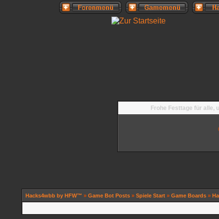
Frohe Festtage für alle,
Hacks4wbb by HFW™
»
Game Bot Posts
»
Spiele Start
»
Game Boards
»
Ha