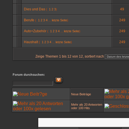
Dies und Das
49
(
1
2
3
)
Berufe
249
(
1
2
3
4
...
letzte Seite
)
Auto+Zubehör
249
(
1
2
3
4
...
letzte Seite
)
Haushalt
249
(
1
2
3
4
...
letzte Seite
)
Zeige Themen 1 bis 12 von 12, sortiert nach
Forum durchsuchen:
Neue Beiträge
Mehr als 20 Antworten
oder 100 Hits