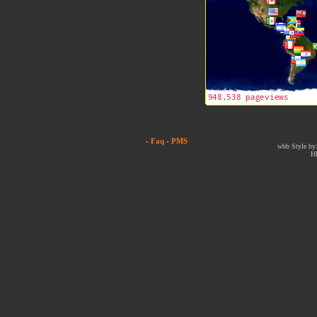
-
Faq
-
PMS
wbb Style by:
H