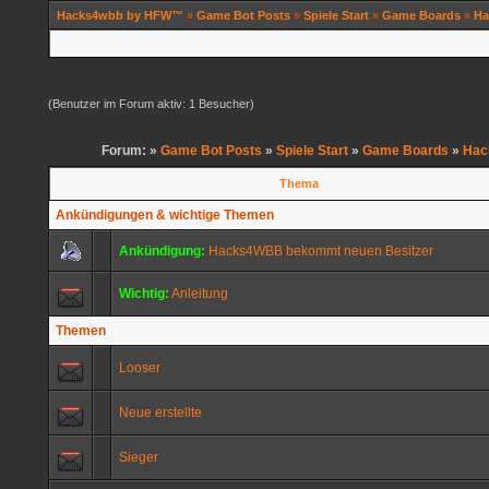
Hacks4wbb by HFW™
»
Game Bot Posts
»
Spiele Start
»
Game Boards
»
Ha
(Benutzer im Forum aktiv: 1 Besucher)
Forum: »
Game Bot Posts
»
Spiele Start
»
Game Boards
»
Hac
Thema
Ankündigungen & wichtige Themen
Ankündigung:
Hacks4WBB bekommt neuen Besitzer
Wichtig:
Anleitung
Themen
Looser
Neue erstellte
Sieger