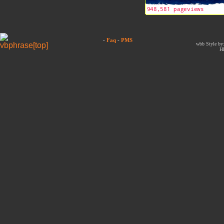
-
Faq
-
PMS
wbb Style by:
H