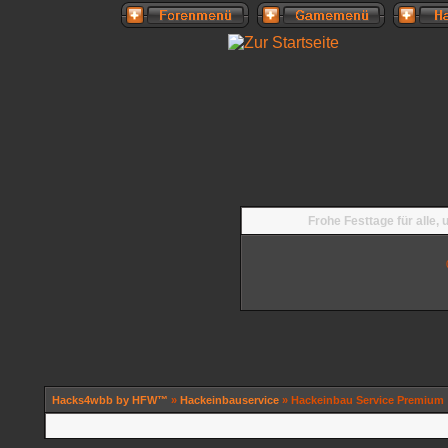
Frohe Festtage für alle,
Hacks4wbb by HFW™
»
Hackeinbauservice
» Hackeinbau Service Premium