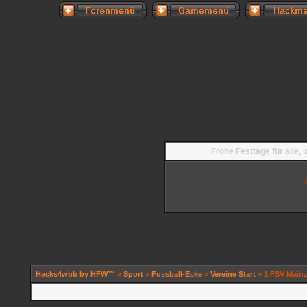
Frohe Festtage für alle,
Hacks4wbb by HFW™
»
Sport
»
Fussball-Ecke
»
Vereine Start
» 1.FSV Mainz