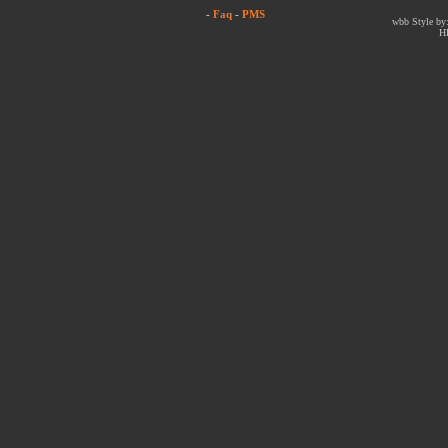
-
Faq
-
PMS
wbb Style by:
H