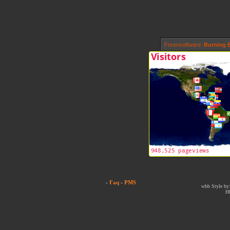
Forensoftware:
Burning B
-
Faq
-
PMS
wbb Style by:
H