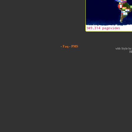
-
Faq
-
PMS
wbb Style by:
H