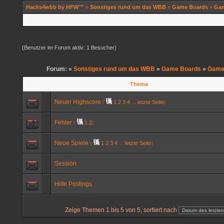
Hacks4wbb by HFW™
»
Sonstiges rund um das WBB
»
Game Boards
»
Gam
(Benutzer im Forum aktiv: 1 Besucher)
Forum: »
Sonstiges rund um das WBB
»
Game Boards
»
Game
Thema
Neuer Highscore
(
1
2
3
4
...
letzte Seite
)
Fehler
(
1
2
)
Neue Spiele
(
1
2
3
4
...
letzte Seite
)
Session
Hilfe Postings
Zeige Themen 1 bis 5 von 5, sortiert nach