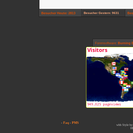
Besucher Heute: 2813
Besucher Gestern: 9631
Bes
Forensoftware:
Burning B
-
Faq
-
PMS
wbb Style by:
H