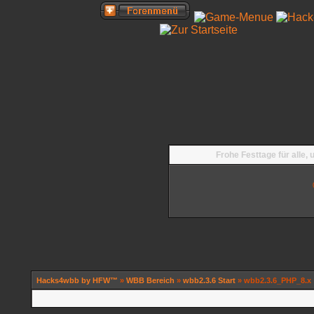
Frohe Festtage für alle,
Hacks4wbb by HFW™
»
WBB Bereich
»
wbb2.3.6 Start
» wbb2.3.6_PHP_8.x