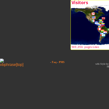
-
Faq
-
PMS
wbb Style by:
H