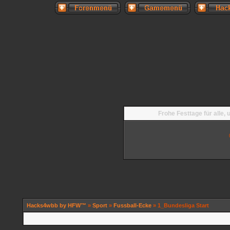
Frohe Festtage für alle,
Hacks4wbb by HFW™
»
Sport
»
Fussball-Ecke
» 1_Bundesliga Start