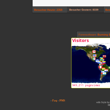
Besucher Heute: 2359
Besucher Gestern: 8339
Bes
Forensoftware:
Burning B
-
Faq
-
PMS
wbb Style by:
H