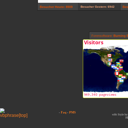
Besucher Heute: 8909
Besucher Gestern: 6942
Bes
Forensoftware:
Burning B
-
Faq
-
PMS
wbb Style by:
H