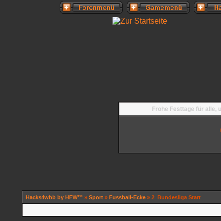
Frohe Festtage für alle,
Hacks4wbb by HFW™
»
Sport
»
Fussball-Ecke
» 2_Bundesliga Start