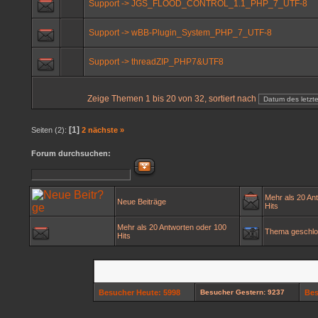
Support -> JGS_FLOOD_CONTROL_1.1_PHP_7_UTF-8
Support -> wBB-Plugin_System_PHP_7_UTF-8
Support -> threadZIP_PHP7&UTF8
Zeige Themen 1 bis 20 von 32, sortiert nach
[1]
Seiten (2):
2
nächste »
Forum durchsuchen:
Mehr als 20 An
Neue Beiträge
Hits
Mehr als 20 Antworten oder 100
Thema geschl
Hits
Besucher Heute: 5998
Besucher Gestern: 9237
Bes