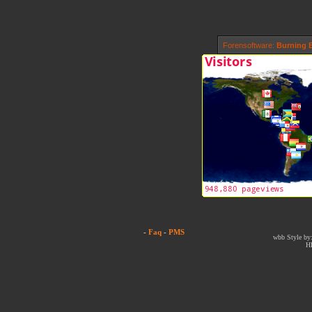
Forensoftware:
Burning B
-
Faq
-
PMS
wbb Style by:
H