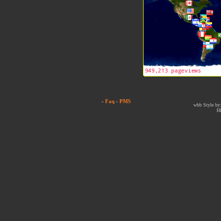
-
Faq
-
PMS
wbb Style by:
H