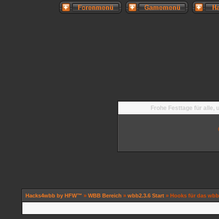
Frohe Festtage für alle,
Hacks4wbb by HFW™
»
WBB Bereich
»
wbb2.3.6 Start
» Hooks für das wbb 