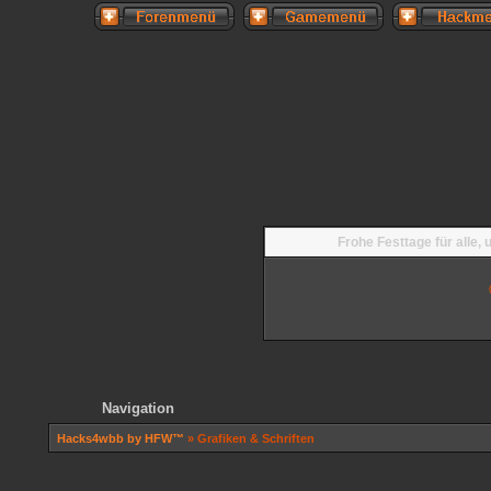
Frohe Festtage für alle,
Navigation
Hacks4wbb by HFW™
» Grafiken & Schriften