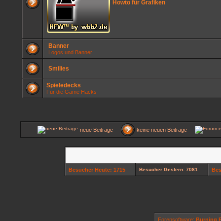
Howto für Grafiken
Banner
Logos und Banner
Smilies
Spieledecks
Für die Game Hacks
neue Beiträge
keine neuen Beiträge
Besucher Heute: 1715
Besucher Gestern: 7081
Bes
Forensoftware:
Burning B