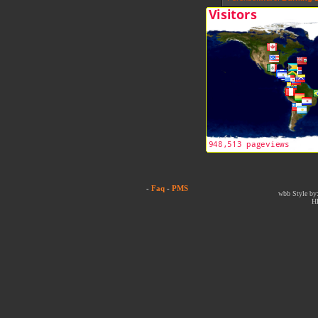
-
Faq
-
PMS
wbb Style by:
H