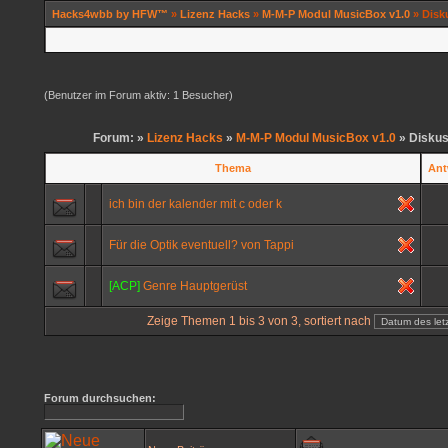
Hacks4wbb by HFW™
»
Lizenz Hacks
»
M-M-P Modul MusicBox v1.0
» Disk
(Benutzer im Forum aktiv: 1 Besucher)
Forum: »
Lizenz Hacks
»
M-M-P Modul MusicBox v1.0
» Diskus
Thema
Ant
ich bin der kalender mit c oder k
Für die Optik eventuell? von Tappi
[ACP]
Genre Hauptgerüst
Zeige Themen 1 bis 3 von 3, sortiert nach
Forum durchsuchen: