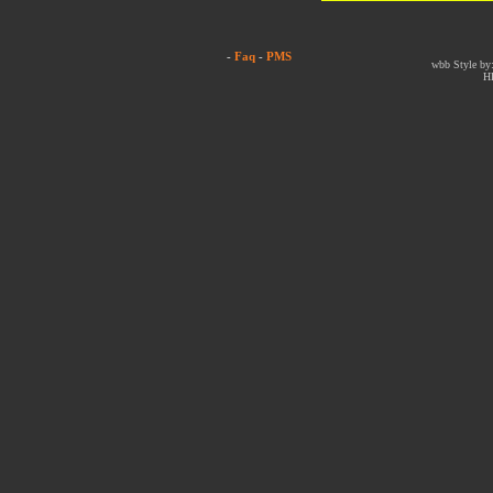
-
Faq
-
PMS
wbb Style by:
H