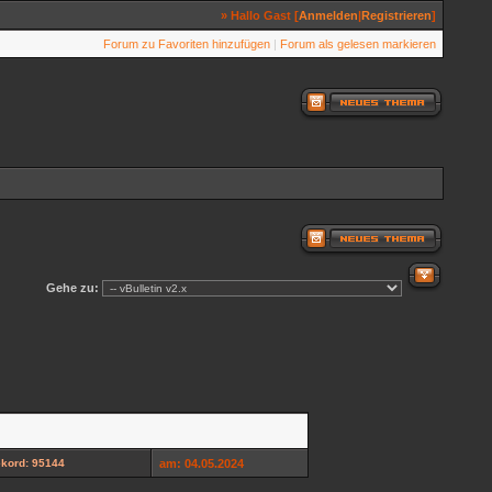
» Hallo Gast [
Anmelden
|
Registrieren
]
Forum zu Favoriten hinzufügen
|
Forum als gelesen markieren
Gehe zu:
kord: 95144
am: 04.05.2024