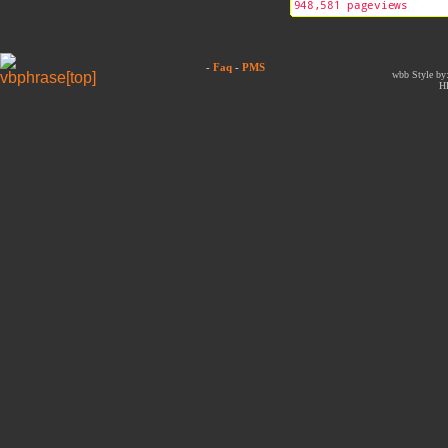
-
Faq
-
PMS
wbb Style by:
H