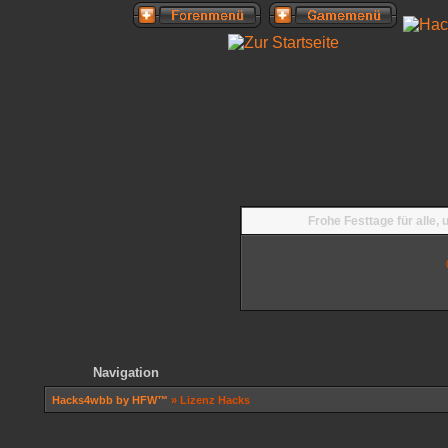
Frohe Festtage für alle,
Navigation
Hacks4wbb by HFW™
» Lizenz Hacks