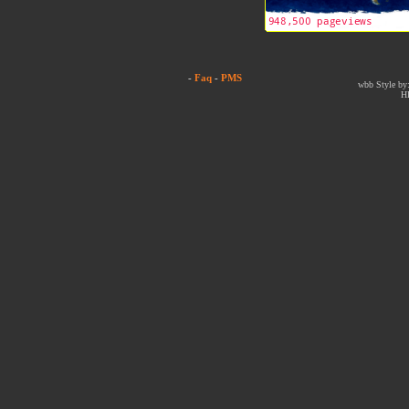
-
Faq
-
PMS
wbb Style by:
H