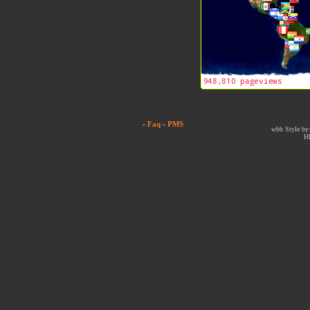
-
Faq
-
PMS
wbb Style by:
H