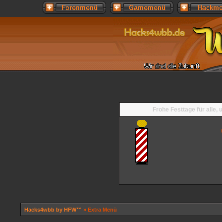
Frohe Festtage für alle,
Hacks4wbb by HFW™
» Extra Menü