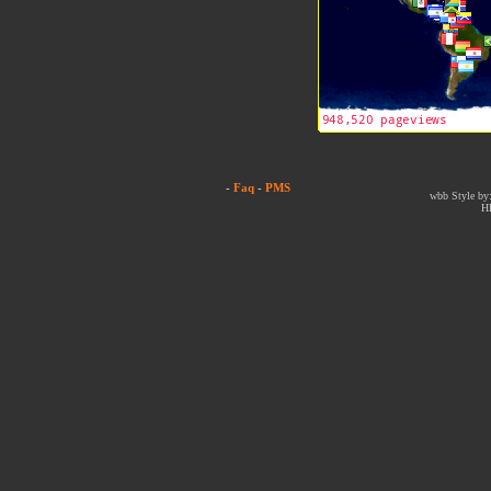
-
Faq
-
PMS
wbb Style by:
H