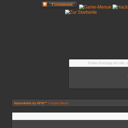
Frohe Festtage für alle,
Hacks4wbb by HFW™
» Game Menü