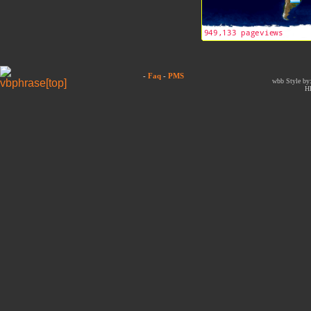
-
Faq
-
PMS
wbb Style by:
H