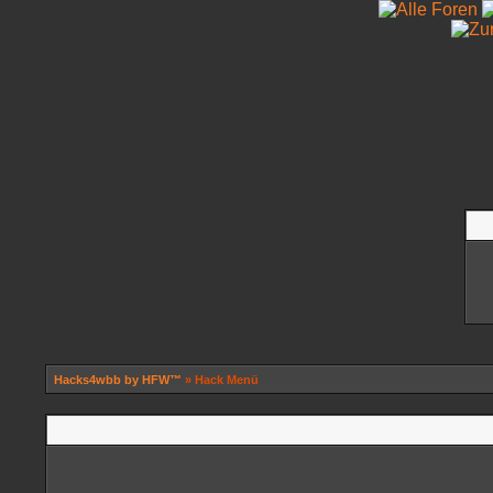
Hacks4wbb by HFW™
» Hack Menü