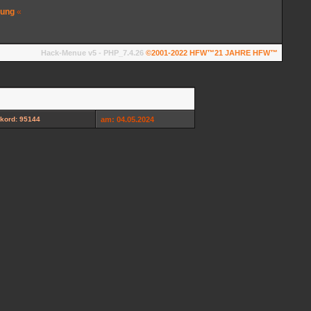
rung
«
Hack-Menue v5 - PHP_7.4.26
©2001-2022
HFW™
21 JAHRE HFW™
kord: 95144
am: 04.05.2024