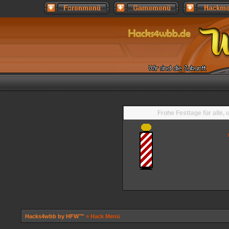
Frohe Festtage für alle,
Hacks4wbb by HFW™
» Hack Menü