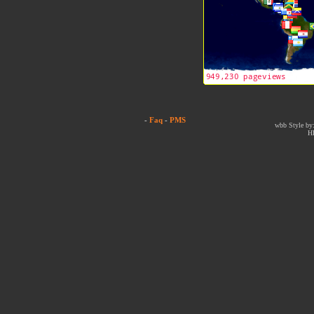
-
Faq
-
PMS
wbb Style by:
H