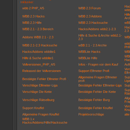
Inklusive:
Hac
wbb 2 PHP_4/5
WBB 2.3 Forum
wbb
Hil
WBB 2.3 Hacks
WBB 2.3 Addons
Arc
WBB 2.3 Hilfe
WBB 2.3 Hacksuche
wBB
Hac
WBB 2.1 - 2.3 Bereich
Hacks/Addons wbb2.1-2.3
2.3
Hilfe & Suche & Archiv wbb2.1-
Addons WBB 2.1 - 2.3
WBB
2.3
wbbl
WBB 2.1-2.3 Hacksuche
wBB 2.1 - 2.3 Archiv
PHP
Hacks/Addons wbblite1
WBBLite Hacks
WBB
WBB
Hilfe & Suche wbblite1
WBBLite Hilfe
Hac
Vollversionen_PHP_4/5
Infos - Fragen vor dem Kauf
Auf
Vor
Released der Vollversionen
Support Elfmeter Profi
Elfm
Allgemeine Fragen Elfmeter
Sup
Bestätigte Fehler Elfmeter Profi
profi
Lig
Vorschläge Elfmeter-Liga
Bestätigte Fehler Elfmeter-Liga
Sup
Sup
Vorschläge Die Kette
Bestätigte Fehler Die Kette
Rät
All
Vorschläge Rätselburg
Bestätigte Fehler Burg
Fra
Vor
Support Knuffel
Bestätigte Fehler Knuffel
Knuf
Allgemeine Fragen Knuffel
Projektvorschläge
alt
WBB 1.x
Hacks/Addons/Hilfe/Hacksuche