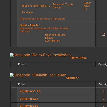
Super
Panasonic Toyota
Scuderia Toro Rosso F1
Aguri
Racing
F1
Renntage
(Benutzer im Forum aktiv: 1 Besucher)
Sport - Allerlei
Alle anderen Sportarten sind Hier vertreten
Inklusive:
16
Über den Fußball
hinaus -
Sportthemen
Retro-Ecke
Foren
Beiträ
vBulletin
Foren
Beiträ
vBulletin v1.1.6
0
vBulletin v2.x
0
vBulletin v3.x