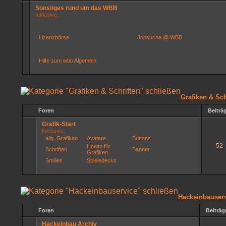
Sonstiges rund um das WBB
Inklusive:
Lizenzbörse
Jobsuche @ WBB
Hilfe zum wbb Algemein
Grafiken & Sch
Foren
Beiträ
Grafik-Start
Inklusive:
allg. Grafiken
Avatare
Buttons
52
Howto für
Schriften
Banner
Grafiken
Smilies
Spieledecks
Hackeinbauser
Foren
Beiträg
Hackeinbau Archiv