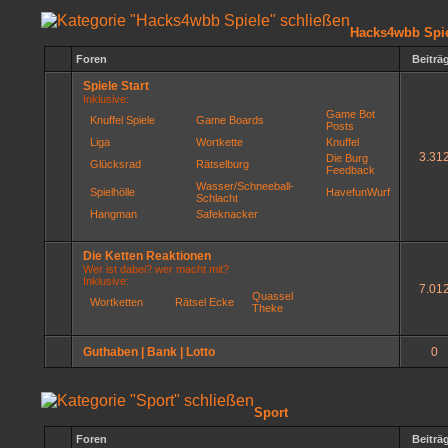
Hacks4wbb Spi
Foren
Beiträ
Spiele Start
Inklusive:
Game Bot
Knuffel Spiele
Game Boards
Posts
Liga
Wortkette
Knuffel
3.31
Die Burg
Glücksrad
Rätselburg
Feedback
Wasser/Schneeball-
Spielhölle
HavefunWurf
Schlacht
Hangman
Safeknacker
Die Ketten Reaktionen
Wer ist dabei? wer macht mit?
Inklusive:
7.01
Quassel
Wortketten
Rätsel Ecke
Theke
Guthaben | Bank | Lotto
0
Sport
Foren
Beiträ