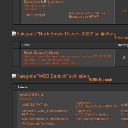
Copyright & Erlaubnisse
Alle Infos zu dem ©
Inklusive:
21
Erlaubnisse von Codern &
NonCopyright
Eigentum von HFW™
Hack E
Foren
Beiträ
Hack_Entwurf_Ideen
Hier kann man Überlegen was wir neues machen KÖNNTEN !!
2
wird über Prefixe dann gesteuert.
(Benutzer im Forum aktiv: 2 Besucher)
WBB Bereich
Foren
wbb2.3.6 Start
Inklusive:
Support zu
wbb2.3.6_PHP_8.x
wbb2
wbb2_Hacks/Addons PHP_8.x
Support zu wbb2_Hacks/Addons
Support zu
Hook
PHP_7.x
wbb2_Styles/Templates
2.3.x
Dokumentationen|Codeschnipsel
Hilfe | Suche zum wbb 2.3
Spra
Verlinkungen für wbb2.x