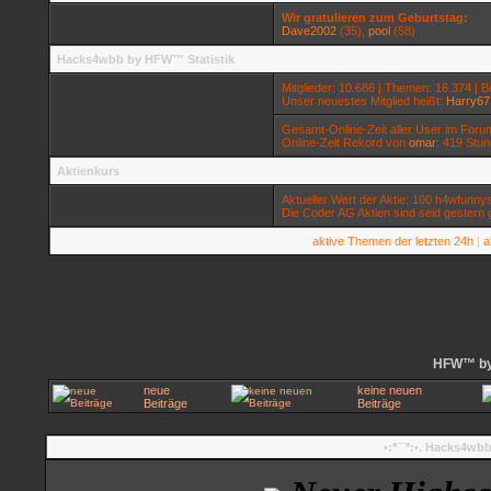
Wir gratulieren zum Geburtstag:
Dave2002
(35),
pool
(58)
Hacks4wbb by HFW™ Statistik
Mitglieder: 10.686 | Themen: 16.374 | B
Unser neuestes Mitglied heißt:
Harry67
Gesamt-Online-Zeit aller User im Foru
Online-Zeit Rekord von
omar
: 419 Stu
Aktienkurs
Aktueller Wert der Aktie: 100 h4wfunnys
Die Coder AG Aktien sind seid gestern 
aktive Themen der letzten 24h
|
a
HFW™ by 
neue
keine neuen
Beiträge
Beiträge
•:*¨¨*:•. Hacks4wb