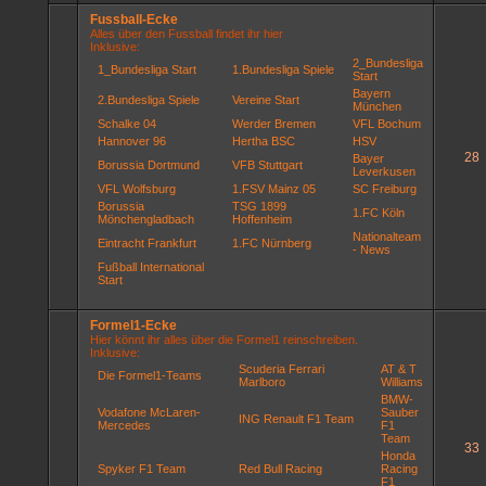
Fussball-Ecke
Alles über den Fussball findet ihr hier
Inklusive:
2_Bundesliga
1_Bundesliga Start
1.Bundesliga Spiele
Start
Bayern
2.Bundesliga Spiele
Vereine Start
München
Schalke 04
Werder Bremen
VFL Bochum
Hannover 96
Hertha BSC
HSV
28
Bayer
Borussia Dortmund
VFB Stuttgart
Leverkusen
VFL Wolfsburg
1.FSV Mainz 05
SC Freiburg
Borussia
TSG 1899
1.FC Köln
Mönchengladbach
Hoffenheim
Nationalteam
Eintracht Frankfurt
1.FC Nürnberg
- News
Fußball International
Start
Formel1-Ecke
Hier könnt ihr alles über die Formel1 reinschreiben.
Inklusive:
Scuderia Ferrari
AT & T
Die Formel1-Teams
Marlboro
Williams
BMW-
Vodafone McLaren-
Sauber
ING Renault F1 Team
Mercedes
F1
Team
33
Honda
Spyker F1 Team
Red Bull Racing
Racing
F1