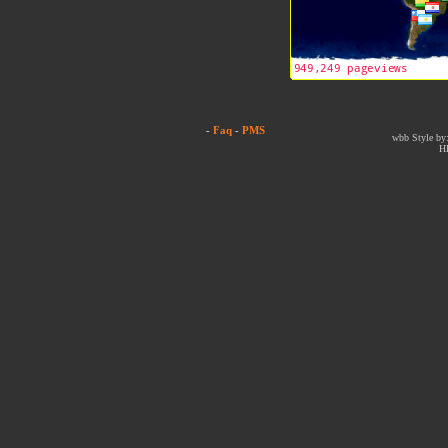
-
Faq
-
PMS
wbb Style by:
H