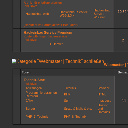
Archiv für erledigte arbeiten
Inklusive:
Hackeinbau
10.32
Hackeinbau Service
Hackeinbau wbb
Service
WBB 2.3.x
WBB lite
(Benutzer im Forum aktiv: 1 Besucher)
Hackeinbau Service Premium
Kostenpflichtiger Einbauservice
Inklusive:
2
DJHeaven
Webmaster | 
Foren
Beiträ
Technik-Start
Inklusive:
Anleitungen
Tutorials
Browser
Programmiersprachen
PHP
HTML
Referenz
53
JAVA
Sql
.htaccess
Hosting
Server
Strato & Mails & etc.
und
Domains
PHP_7_Technik
PHP_8_Technik