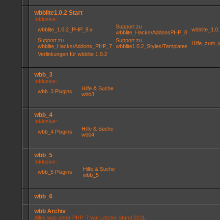
wbblite1.0.2 Start
Inklusive:
Support zu
wbblite_1.0.2_PHP_8.x
wbblite_1.
wbblite_Hacks/AddonsPHP_8
Support zu
Support zu
Hilfe_zum_
wbblite_Hacks/Addons_PHP_7
wbblite1.0.2_Styles/Templates
Verlinkungen für wbblite 1.0.2
wbb_3
Inklusive:
Hilfe & Suche
wbb_3 Plugins
wbb3
wbb_4
Inklusive:
Hilfe & Suche
wbb_4 Plugins
wbb4
wbb_5
Inklusive:
Hilfe & Suche
wbb_5 Plugins
wbb_5
wbb_6
wbb Archiv
Alles was unter PHP_7 war.Letzter Stand 2011.