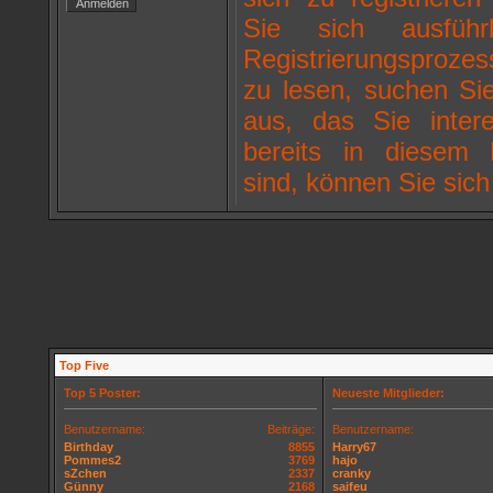
Sie sich ausfüh
Registrierungsproz
zu lesen, suchen Si
aus, das Sie intere
bereits in diesem F
sind, können Sie sic
Top Five
Top 5 Poster:
Neueste Mitglieder:
Benutzername:
Beiträge:
Benutzername:
Birthday
8855
Harry67
Pommes2
3769
hajo
sZchen
2337
cranky
Günny
2168
saifeu