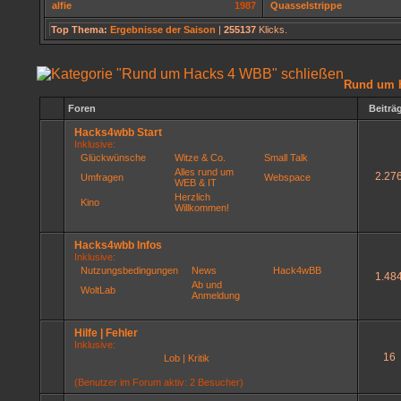
alfie
1987
Quasselstrippe
Top Thema:
Ergebnisse der Saison
|
255137
Klicks.
Rund um 
Foren
Beiträ
Hacks4wbb Start
Inklusive:
Glückwünsche
Witze & Co.
Small Talk
Alles rund um
2.27
Umfragen
Webspace
WEB & IT
Herzlich
Kino
Willkommen!
Hacks4wbb Infos
Inklusive:
Nutzungsbedingungen
News
Hack4wBB
1.48
Ab und
WoltLab
Anmeldung
Hilfe | Fehler
Inklusive:
16
Lob | Kritik
(Benutzer im Forum aktiv: 2 Besucher)