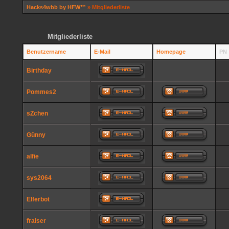
Hacks4wbb by HFW™
» Mitgliederliste
Mitgliederliste
Benutzername
E-Mail
Homepage
PN
Birthday
Pommes2
sZchen
Günny
alfie
sys2064
Elferbot
fraiser