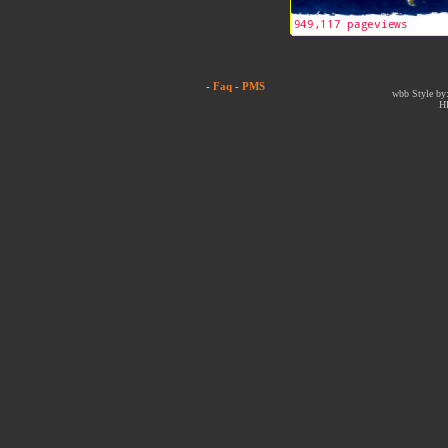
-
Faq
-
PMS
wbb Style by:
H