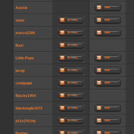
Aussie
omar
marco2306
Baxi
Little-Papa
jacqy
coolguppi
Blacky1904
blackeagle1075
p1zz@k1ng
Pusher