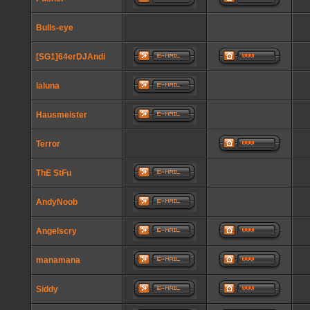
Bulls-eye
[SG1]64erDJAndi
laluna
Hausmeister
Terror
ThE StFu
AndyNoob
Angelscry
manamana
Siddy