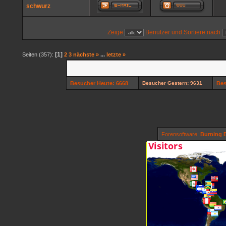
schwurz
Zeige
Benutzer und Sortiere nach
[1]
Seiten (357):
2
3
nächste »
...
letzte »
Besucher Heute: 6668
Besucher Gestern: 9631
Bes
Forensoftware:
Burning B