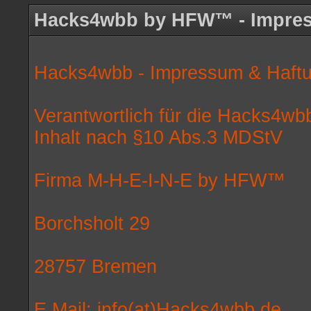
Hacks4wbb by HFW™ - Impre
Hacks4wbb - Impressum & Haft
Verantwortlich für die Hacks4wb
Inhalt nach §10 Abs.3 MDStV
Firma M-H-E-I-N-E by HFW™
Borchsholt 29
28757 Bremen
E Mail: info(at)Hacks4wbb.de