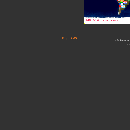
-
Faq
-
PMS
wbb Style by:
H