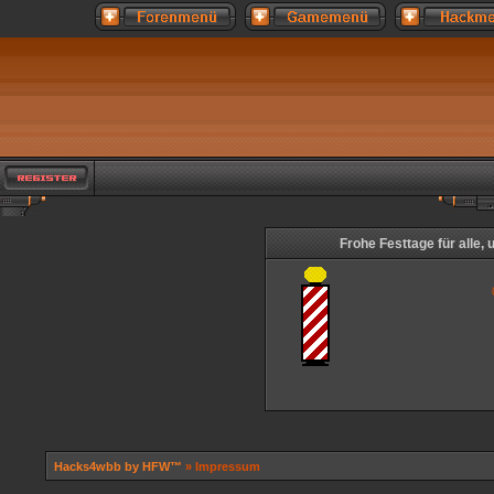
Frohe Festtage für alle,
Hacks4wbb by HFW™
» Impressum