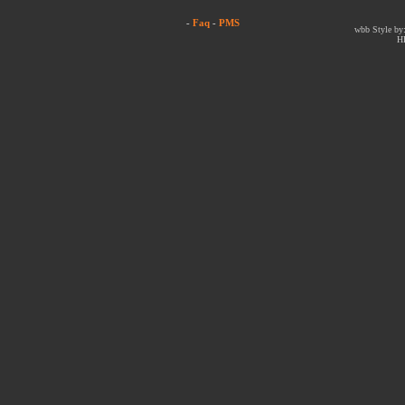
-
Faq
-
PMS
wbb Style by:
H