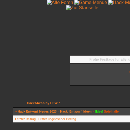
Frohe Festtage für alle,
Hacks4wbb by HFW™
»
Hack Entwurf Neues 2023
»
Hack_Entwurf_Ideen
»
[Idee]
Spielhalle
Letzter Beitrag
|
Erster ungelesener Beitrag