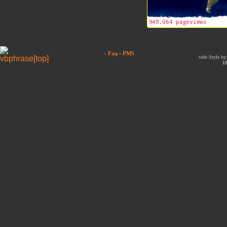
-
Faq
-
PMS
wbb Style by:
H