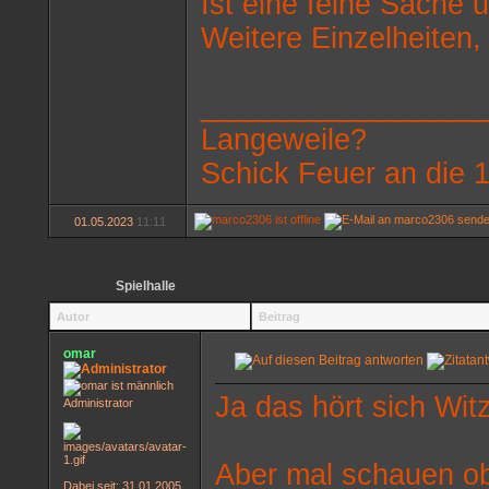
Ist eine feine Sache un
Weitere Einzelheiten,
_________________
Langeweile?
Schick Feuer an die 1
01.05.2023
11:11
Spielhalle
Autor
Beitrag
omar
Ja das hört sich Witz
Administrator
Aber mal schauen ob
Dabei seit: 31.01.2005