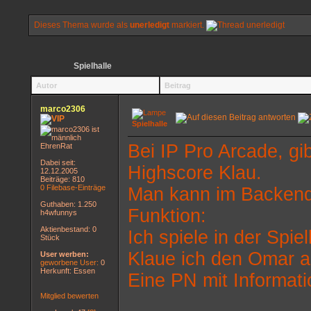
Dieses Thema wurde als
unerledigt
markiert.
Spielhalle
Autor
Beitrag
marco2306
Spielhalle
Bei IP Pro Arcade, gi
EhrenRat
Dabei seit:
Highscore Klau.
12.12.2005
Beiträge: 810
0 Filebase-Einträge
Man kann im Backend e
Guthaben: 1.250
Funktion:
h4wfunnys
Aktienbestand: 0
Ich spiele in der Spie
Stück
Klaue ich den Omar a
User werben:
geworbene User:
0
Herkunft: Essen
Eine PN mit Informati
Mitglied bewerten