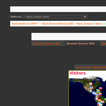
Gehe zu:
Hacks4wbb by HFW™
»
Hack Entwurf Neues 2023
»
Hack_Entwurf_Ideen
»
Besucher Heute: 4056
Besucher Gestern: 9631
Bes
Forensoftware:
Burning B