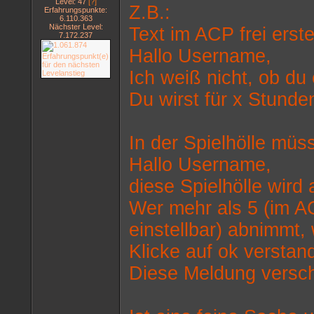
Level: 47
[?]
Z.B.:
Erfahrungspunkte:
6.110.363
Nächster Level:
Text im ACP frei erstel
7.172.237
Hallo Username,
Ich weiß nicht, ob du
Du wirst für x Stunde
In der Spielhölle müss
Hallo Username,
diese Spielhölle wird
Wer mehr als 5 (im A
einstellbar) abnimmt,
Klicke auf ok verstan
Diese Meldung versch