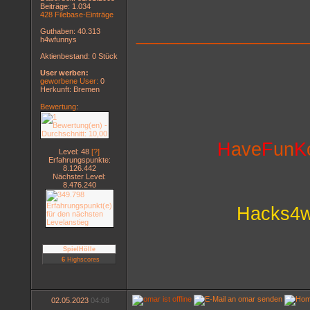
Beiträge: 1.034
428 Filebase-Einträge
________________
Guthaben: 40.313
h4wfunnys
Aktienbestand: 0 Stück
User werben:
geworbene User:
0
Herkunft: Bremen
Bewertung
:
H
ave
F
un
K
Level: 48
[?]
Erfahrungspunkte:
8.126.442
Nächster Level:
8.476.240
Hacks4w
SpielHölle
6
Highscores
02.05.2023
04:08