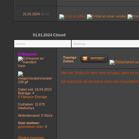
21.01.2024
08:47
01.01.2024 Closed
Autor
Beitrag
DJHeaven
Traurige
Zeiten.
User
Hei hei, finde ich sehr sehr schade, aber es 
Ich wünsche dir dennoch sehr viel Gesundheit
Dabei seit: 16.04.2023
Beiträge: 4
0 Filebase-Einträge
Guthaben: 11.670
h4wfunnys
Aktienbestand: 0 Stück
User werben:
geworbene User:
0
Mitglied bewerten