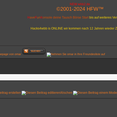
NEW wbb2.de
©2001-2024 HFW™
H
ave
F
un
K
onsole deine Tausch Börse Start
bis auf weiteres V
Hacks4wbb is ONLINE wir kommen nach 12 Jahren wieder