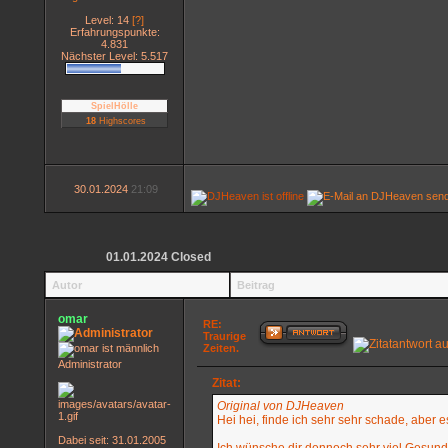
Level: 14
[?]
Erfahrungspunkte:
4.831
Nächster Level: 5.517
SpielHölle
18
Highscores
30.01.2024
21:09
01.01.2024 Closed
Autor
Beitrag
omar
RE:
Traurige
Zeiten.
Administrator
Zitat:
Original von DJHeaven
Hei hei, finde ich sehr sehr schade, aber
Dabei seit: 31.01.2005