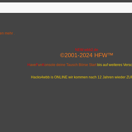
en mehr .
NEW wbb2.de
©2001-2024 HFW™
H
ave
F
un
K
onsole deine Tausch Börse Start
bis auf weiteres Ver
Hacks4wbb is ONLINE wir kommen nach 12 Jahren wieder Z