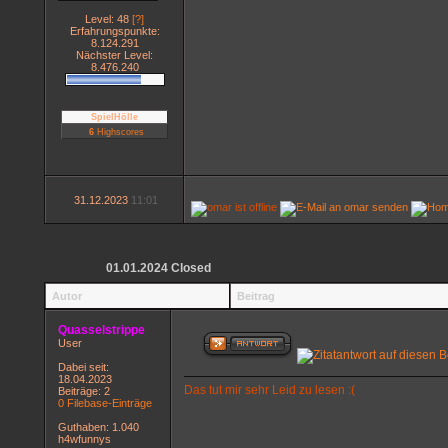
Level: 48
[?]
Erfahrungspunkte:
8.124.291
Nächster Level:
8.476.240
SpielHölle
6
Highscores
31.12.2023
11:01
01.01.2024 Closed
Autor
Beitrag
Quasselstrippe
User
Dabei seit:
18.04.2023
Das tut mir sehr Leid zu lesen :(
Beiträge: 2
0 Filebase-Einträge
Guthaben: 1.040
h4wfunnys