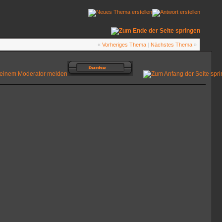
«
Vorheriges Thema
|
Nächstes Thema
»