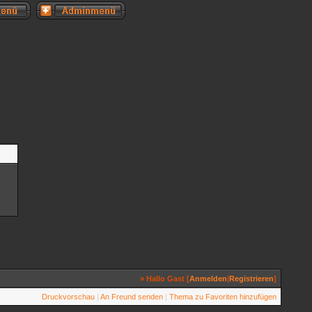
» Hallo Gast [
Anmelden
|
Registrieren
]
Druckvorschau
|
An Freund senden
|
Thema zu Favoriten hinzufügen