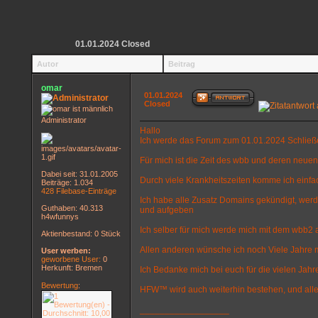
01.01.2024 Closed
Autor
Beitrag
omar
01.01.2024
Closed
Administrator
Hallo
Ich werde das Forum zum 01.01.2024 Schli
Für mich ist die Zeit des wbb und deren neue
Dabei seit: 31.01.2005
Durch viele Krankheitszeiten komme ich einfa
Beiträge: 1.034
428 Filebase-Einträge
Ich habe alle Zusatz Domains gekündigt, werd
Guthaben: 40.313
und aufgeben
h4wfunnys
Ich selber für mich werde mich mit dem wbb2 
Aktienbestand: 0 Stück
Allen anderen wünsche ich noch Viele Jahre 
User werben:
geworbene User:
0
Herkunft: Bremen
Ich Bedanke mich bei euch für die vielen Jahre u
Bewertung
:
HFW™ wird auch weiterhin bestehen, und all
__________________