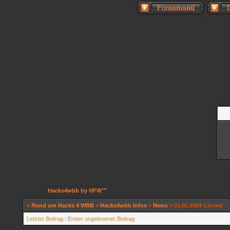
Hacks4wbb by HFW™
»
Rund um Hacks 4 WBB
»
Hacks4wbb Infos
»
News
»
01.01.2024 Closed
Letzter Beitrag
|
Erster ungelesener Beitrag