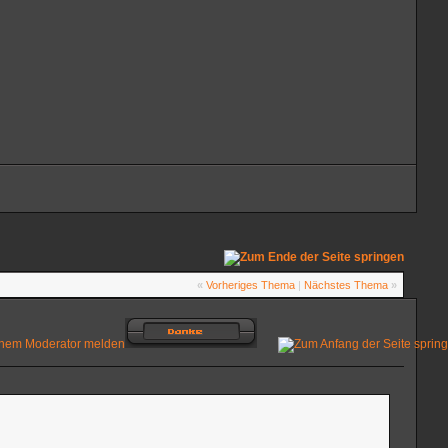
«
Vorheriges Thema
|
Nächstes Thema
»