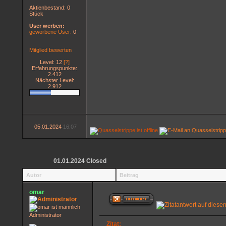
Aktienbestand: 0
Stück
User werben:
geworbene User:
0
Mitglied bewerten
Level: 12
[?]
Erfahrungspunkte:
2.412
Nächster Level:
2.912
05.01.2024
16:07
01.01.2024 Closed
Autor
Beitrag
omar
Administrator
Zitat: