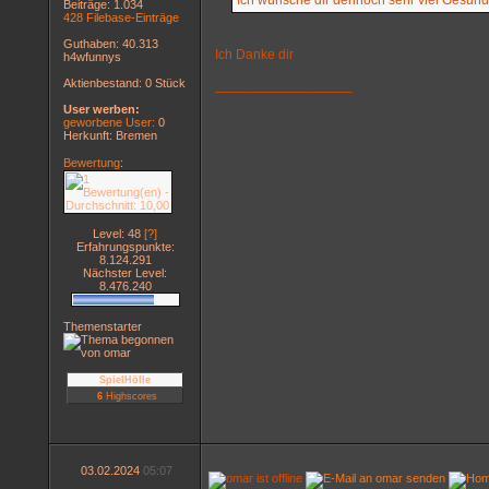
Ich wünsche dir dennoch sehr viel Gesund
Beiträge: 1.034
428 Filebase-Einträge
Guthaben: 40.313
Ich Danke dir
h4wfunnys
Aktienbestand: 0 Stück
__________________
User werben:
geworbene User:
0
Herkunft: Bremen
Bewertung
:
Level: 48
[?]
Erfahrungspunkte:
8.124.291
Nächster Level:
8.476.240
Themenstarter
SpielHölle
6
Highscores
03.02.2024
05:07