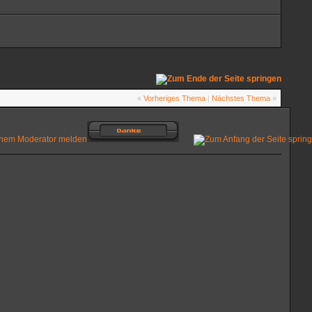
«
Vorheriges Thema
|
Nächstes Thema
»