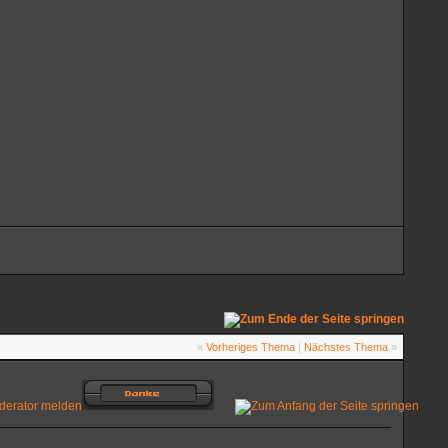
«
Vorheriges Thema
|
Nächstes Thema
»