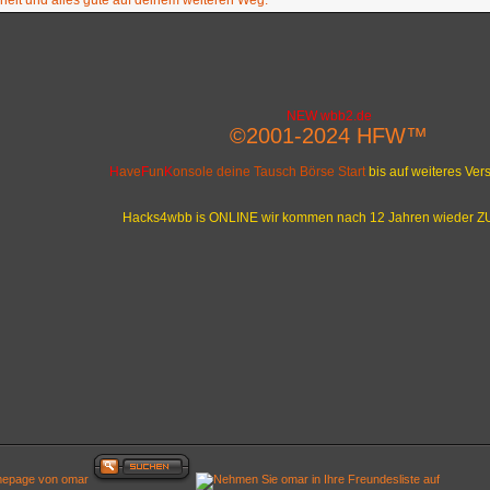
heit und alles gute auf deinem weiteren Weg.
NEW wbb2.de
©2001-2024 HFW™
H
ave
F
un
K
onsole deine Tausch Börse Start
bis auf weiteres Ve
Hacks4wbb is ONLINE wir kommen nach 12 Jahren wieder 