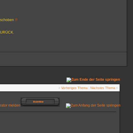
erschoben
!!!
 ZURÜCK.
«
Vorheriges Thema
|
Nächstes Thema
»