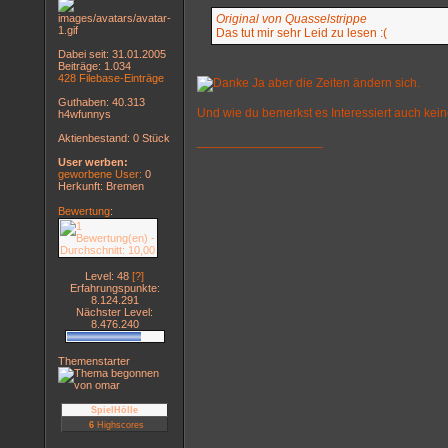
Original von Quasselstrippe
Das tut mir sehr Leid zu lesen :(
Dabei seit: 31.01.2005
Beiträge: 1.034
428 Filebase-Einträge
Ja aber die Zeiten ändern sich.
Guthaben: 40.313
Und wie du bemerkst es Interessiert auch kein
h4wfunnys
Aktienbestand: 0 Stück
__________________
User werben:
geworbene User:
0
Herkunft: Bremen
Bewertung
:
Level: 48
[?]
Erfahrungspunkte:
8.124.291
Nächster Level:
8.476.240
Themenstarter
SpielHölle
6
Highscores