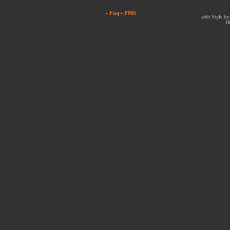
-
Faq
-
PMS
wbb Style by:
H